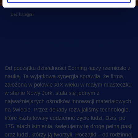
Bez kategorii
175 lat innowacji,
które zmieniły świat
Od początku działalności Corning łączy rzemiosło z
nauką. Ta wyjątkowa synergia sprawiła, że firma,
założona w połowie XIX wieku w małym miasteczku
w stanie Nowy Jork, stała się jednym z
najważniejszych ośrodków innowacji materiałowych
na świecie. Przez dekady rozwijaliśmy technologie,
które kształtowały codzienne życie ludzi. Dziś, po
175 latach istnienia, świętujemy tę drogę pełną pasji
oraz ludzi, którzy ją tworzyli. Początki – od rodzinnej