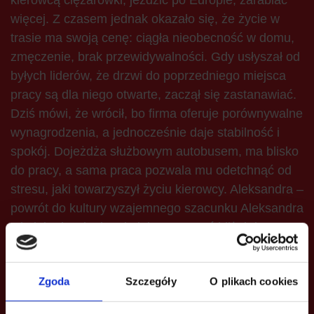
kierowcą ciężarówki, jeździć po Europie, zarabiać
więcej. Z czasem jednak okazało się, że życie w
trasie ma swoją cenę: ciągła nieobecność w domu,
zmęczenie, brak przewidywalności. Gdy usłyszał od
byłych liderów, że drzwi do poprzedniego miejsca
pracy są dla niego otwarte, zaczął się zastanawiać.
Dziś mówi, że wrócił, bo firma oferuje porównywalne
wynagrodzenia, a jednocześnie daje stabilność i
spokój. Dojeżdża służbowym autobusem, ma blisko
do pracy, a sama praca pozwala mu odetchnąć od
stresu, jaki towarzyszył życiu kierowcy. Aleksandra –
powrót do kultury wzajemnego szacunku Aleksandra
z kolei odeszła, bo chciała pracować bliżej domu.
Znalazła pracę w firmie nieopodal, wszystko
brzmiało idealnie. Szybko jednak okazało się, że
Zgoda
Szczegóły
O plikach cookies
bliskość nie rekompensuje atmosfery. W nowym
miejscu trafiła do zespołu, w którym kobiety